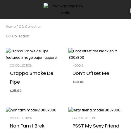
Skip
to
content
Home
/ OG Collection
OG Collection
OG COLLECTION
HOODIE
Crappo Smoke De
Don’t Offset Me
Pipe
$
30.00
$
25.00
OG COLLECTION
OG COLLECTION
Nah Fam I Brek
PSST My Sexy Friend