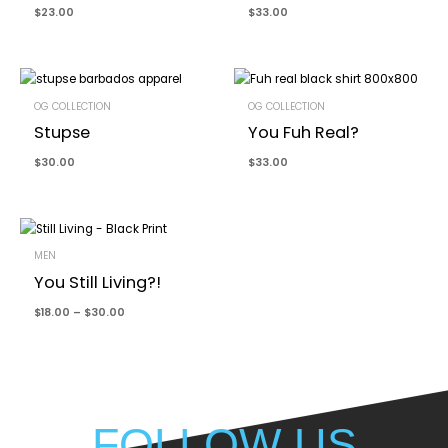
$
23.00
$
33.00
OG COLLECTION
OG COLLECTION
Stupse
You Fuh Real?
$
30.00
$
33.00
Price
range:
$18.00
MEN
through
$30.00
You Still Living?!
$
18.00
–
$
30.00
FOLLOW US